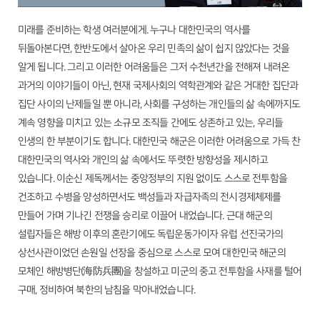
미래를 준비하는 학생 여러분에게. 누구나 대한민국의 역사를
뒤돌아본다면, 한반도에서 살아온 우리 민족의 삶이 쉽지 않았다는 것을
알게 됩니다. 그리고 이러한 어려움들은 그저 수천년간을 전해져 내려온
과거의 이야기들이 아닌, 현재 국제사회의 역학관계와 같은 거대한 집단과
집단 사이의 난제들일 뿐 아니라, 사회를 구성하는 개인들의 삶 속에까지도
계속 영향을 미치고 있는 소규모 조직들 간에도 상존하고 있는, 우리들
인생의 한 부분이기도 합니다. 대한민국 해군은 이러한 어려움으로 가득 찬
대한민국의 역사와 개인의 삶 속에서도 뚜렷한 방향성을 제시하고
있습니다. 이순신 제독께서는 중앙정부의 지원 없이도 스스로 전투함을
건조하고 수병을 양성하면서도 백성들과 자급자족의 전시경제체제를
만들어 가며 기나긴 전쟁을 승리로 이끌어 내었습니다. 근대 해군의
설립자들은 해방 이후의 혼란기에도 독립운동가이자 유럽 선진국가의
상선사관이었던 손원일 선장을 중심으로 스스로 모여 대한민국 해군의
모체인 해방병단(海防兵團)을 창설하고 미군의 중고 전투함을 사재를 털어
구매, 정비하여 북한의 남침을 막아내었습니다.