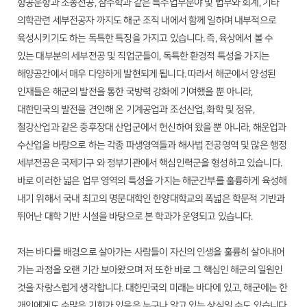
항공운항과 조종전공, 잠수학과 같은 특수업무분야 및 법무와 회계, 기타
의학관련 세부전공자 까지도 해군 조직 내에서 함께 일하며 내부적으로
육성시키기도 하는 독특한 특징을 가지고 있습니다. 즉, 육상에서 볼 수
있는 대부분의 세부전공 및 직업군들이, 독특한 환경적 특성을 가지는
해양공간에서 매우 다양하게 발현되게 됩니다. 따라서 해군에서 양성된
인재들은 해군의 발전을 통한 국방력 강화에 기여했을 뿐 아니라,
대한민국의 발전을 견인해 온 기계공업과 조선산업, 화학 및 정유,
철강산업과 같은 중후장대 산업군에서 헌신하여 왔을 뿐 아니라, 해운업과
수산업을 바탕으로 하는 각종 파생영역들과 해사법 전공영역 및 많은 행정
세부전공은 국제기구 와 정부기관에서 핵심인력군을 형성하고 있습니다.
바로 이러한 넓은 업무 영역의 특성을 가지는 해군간부를 훌륭하게 육성해
내기 위해서 국내 최고의 명문대학인 한양대학교의 폭넓은 학문적 기반과
뛰어난 대학 기반 시설을 바탕으로 본 학과가 운영되고 있습니다.
저는 바다를 배경으로 살아가는 사람들이 자신의 인생을 훌륭히 살아내어
가는 과정을 오랜 기간 보아왔으며 저 또한 바로 그 핵심인 해군의 일원인
것을 자랑스럽게 생각합니다. 대한민국의 미래는 바다에 있고, 해군에는 한
개인에게도 수많은 기회가 있음은 누구나 알고 있는 상식일 수도 있습니다.