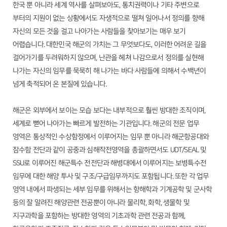
한국 뿐 아니라 세계 역사를 살펴보아도, 통치권력이나 기타 주변으로
부터의 지원이 없는 상황에서도 자생적으로 떨쳐 일어나서 정의를 향해
자신의 모든 것을 걸고 나아가는 사람들을 찾아보기는 매우 보기
어렵습니다. 대한민국 해군의 가치는 그 무엇보다도, 이러한 어려운 길을
걸어가기를 두려워하지 않으며, 난관을 헤쳐 나감으로서 정의를 실현해
나가는 자신의 임무를 묵묵히 해 나가는 바다 사람들에 의해서 수백년이
넘게 축적되어 온 본질에 있습니다.
해군은 외부에서 보이는 모습 보다는 내부적으로 훨씬 방대한 조직이며,
세계로 뻗어 나아가는 빠르게 발전하는 기관입니다. 해군의 전문 업무
영역은 통상적인 수상함정에서 이루어지는 임무 뿐 아니라 해군항공대와
잠수함 전단과 같이 공중과 심해작전영역을 총괄하면서도 UDT/SEAL 및
SSU로 이루어진 해군특수 전전단과 해병대에서 이루어지는 보병특수전
임무에 대한 해양 투사 및 구조/구급임무까지도 포함됩니다. 또한 각 업무
영역 내에서 파생되는 세부 임무를 위해서는 항해학과 기계공학 및 군사학
등의 잘 알려진 해양관련 전공뿐이 아니라 물리학, 화학, 생물학 및
지구과학을 포함하는 방대한 영역의 기초과학 관련 전공과 함께,