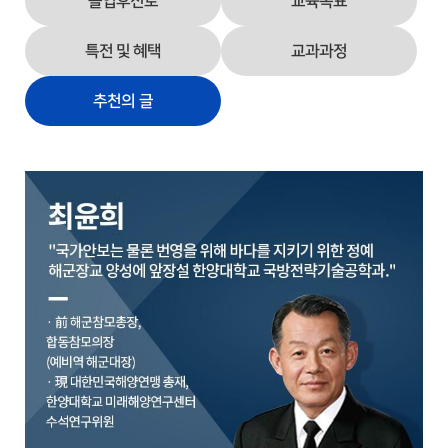
졸업후진로
교육목표
특전 및 혜택
교과과정
추천의 글