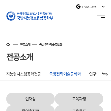
사이트맵 닫기
LANGUAGE
한양대학교
국방지능정보융합공학부
사이트맵
열기
홈
바로가기
전공소개
국방전략기술공학과
전공소개
지능형시스템공학전공
국방전략기술공학과
연구실 소개
인재상
교육과정