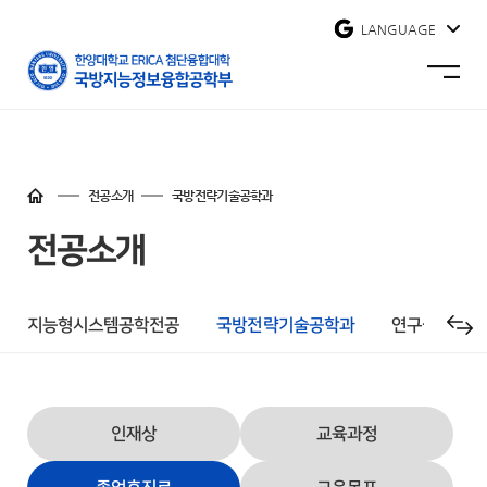
사이트맵 닫기
LANGUAGE
한양대학교
국방지능정보융합공학부
사이트맵
열기
홈
바로가기
전공소개
국방전략기술공학과
전공소개
지능형시스템공학전공
국방전략기술공학과
연구실 소개
인재상
교육과정