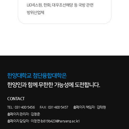
LIG넥스원, 한화, 대우조선해양 등 국방 관련
방위산업체
한양대학교 첨단융합대학은
한양인과 함께 무한한 가능성에 도전합니다.
CONTACT
TEL :
031-400-5456
FAX : 031-400-5457
홈페이지 책임자 : 김태현
홈페이지 관리자 : 김영준
홈페이지 담당자 :
이정연 (b819b423@hanyang.ac.kr)